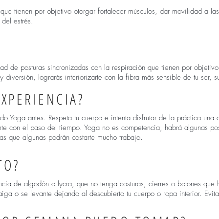
 que tienen por objetivo otorgar fortalecer músculos, dar movilidad a las
 del estrés.
edad de posturas sincronizadas con la respiración que tienen por objeti
 diversión, lograrás interiorizarte con la fibra más sensible de tu ser, s
XPERIENCIA?
do Yoga antes. Respeta tu cuerpo e intenta disfrutar de la práctica una 
erte con el paso del tiempo. Yoga no es competencia, habrá algunas postu
tras que algunas podrán costarte mucho trabajo.
TO?
cia de algodón o lycra, que no tenga costuras, cierres o botones que 
ga o se levante dejando al descubierto tu cuerpo o ropa interior. Evita