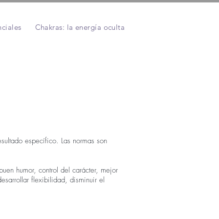
ciales
Chakras: la energía oculta
Pranayama: introducció
sultado específico. Las normas son
 buen humor, control del carácter, mejor
rrollar flexibilidad, disminuir el