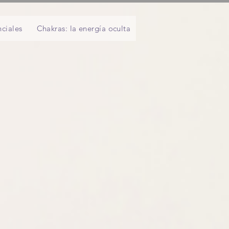
ciales
Chakras: la energía oculta
Pranayama: introducció